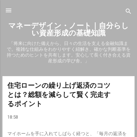
スキップしてメイン コンテンツに移動
マネーデザイン・ノート｜自分らし
い資産形成の基礎知識
「将来に向けた備えから、日々の生活を支える金融知識ま
で。複雑な仕組みをわかりやすく紐解き、確かな判断基準を
持つためのヒントを共有します。安心して長く付き合える資
産形成の学び舎。」
住宅ローンの繰り上げ返済のコツ
投
とは？総額を減らして賢く完走す
稿
るポイント
18:58
マイホームを手に入れてしばらく経つと、「毎月の返済を