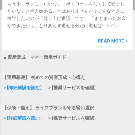
もう少しラクにしたいな」「早くローンをなくして安心し
たいな」と考え始めることはありませんか？そんなときに
検討したいのが「繰り上げ返済」です。 「まとまったお金
ができたから、とりあえず返せる分だけ返せばいいのか
な？」 「期間短縮型と返済額軽減型、どちらを選べば本当
にお得になるの？」 そんな疑問や不安を抱えていません
READ MORE »
か？大きなお金が動く仕組みや手続きは少し難しく感じら
れて、なかなか一歩を踏み出せないことも多いですよね。
■ 資産形成・マネー活用ガイド
この記事では、住宅ローンの繰り上げ返済を成功させるた
めの具体的なコツや、知っておくべきメリット・デメリッ
トを分かりやすく解説します。無理のない資金計画を立て
【運用基礎】 初めての資産形成・心構え
て、将来の安心を手に入れましょう！ 繰り上げ返済の基本
＞[詳細解説を読む]
｜ ＞[推奨サービスを確認]
と2つのタイプの違いを押さえよう まずは、繰り上げ返済
の仕組みと、選べる2つの方法について基本を確認しておき
ましょう。 繰り上げ返済とは？ 繰り上げ返済とは、毎月の
【保険・備え】 ライフプランを守る賢い選択
定例返済とは別に、 まとまったお金を元本の一部（または
＞[詳細解説を読む]
｜ ＞[推奨サービスを確認]
全額）として前倒しで返済すること です。 返済したお金は
全額が「元本の返済」に充てられるため、その分だけ本来
払うはずだった利息をカットできるという大きなメリット