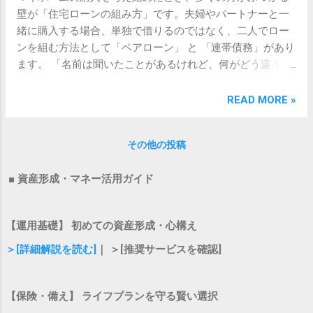
壁が「住宅ローンの組み方」です。夫婦やパートナーと一
緒に購入する場合、単独で借りるのではなく、二人でロー
ンを組む方法として「ペアローン」 と 「連帯債務」があり
ます。 「名前は聞いたことがあるけれど、何がどう違う
の？」 「我が家の場合は、どちらを選べば損をしない
の？」 そんな疑問や不安を抱えていませんか？お金のこと
READ MORE »
や住宅ローンの仕組みは難しく感じられて、つい後回しに
しがちですよね。 この記事では、ペアローンと連帯債務の
その他の投稿
仕組みや違い、それぞれのメリット・デメリットを分かり
やすく解説します。二人のライフスタイルや将来の計画に
■ 資産形成・マネー活用ガイド
ぴったりな方法を見つけて、安心してマイホームの第一歩
を踏み出しましょう！ ペアローンと連帯債務の基本をサク
ッと理解しよう まずは、それぞれの仕組みの基本を押さえ
【運用基礎】 初めての資産形成・心構え
ておきましょう。言葉は似ていますが、契約の形やリスク
の分担方法に大きな違いがあります。 ペアローンとは？ ペ
＞[詳細解説を読む]
｜ ＞[推奨サービスを確認]
アローンとは、 1つの物件に対して、夫婦やパートナーそ
れぞれが個別に住宅ローンを組む方法 です。 夫が主債務
【保険・備え】 ライフプランを守る賢い選択
者、妻が連帯保証人（妻のローン） 妻が主債務者、夫が連