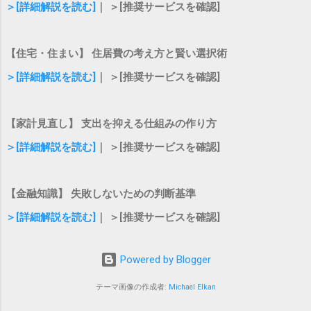
帯保証人（夫のローン） このように、お互いが「自分のロ
＞[詳細解説を読む]
｜ ＞[推奨サービスを確認]
ーン」を契約しつつ、もう一方の連帯保証人になる仕組み
です。そのため、借入契約は2本存在することになります。
連帯債務とは？ 連帯債務とは、 1つの住宅ローンに対し
【住宅・住まい】 住居費の考え方と賢い選択術
て、夫婦やパートナーの双方が「連帯して返済する義務」
＞[詳細解説を読む]
｜ ＞[推奨サービスを確認]
を負う方法 です。 主債務者と連帯債務者という関係になる
契約自体は原則として1本 どちらか一方がすべてを背負う
のではなく、二人で力を合わせて1つのローンを返済してい
【家計見直し】 支出を抑える仕組みの作り方
くイメージです。 【徹底比較】ペアローンと連帯債務の違
＞[詳細解説を読む]
｜ ＞[推奨サービスを確認]
いとそれぞれのメリット ここからは、気になるメリットと
デメリットを具体的なポイントごとに比較していきます。
ご家庭の状況に照らし合わせながら見ていきましょう。 1.
【金融知識】 失敗しないための判断基準
借入可能額と選択肢の広さ ペアローン ：それぞれが審査を
＞[詳細解説を読む]
｜ ＞[推奨サービスを確認]
受けるため、単独で組むよりも借入額を大きく増やしやす
い特徴があります。お互いの収入を合算して予算を立てた
いときに向いています。 連帯債務 ：こちらも夫婦の収入を
Powered by Blogger
合算して借入額を増やせますが、取り扱っている金融機関
が比較的限られる場合があります（主にフラット35や一部
テーマ画像の作成者:
Michael Elkan
の都市銀行など）。...