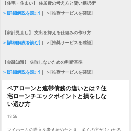
【住宅・住まい】 住居費の考え方と賢い選択術
があります。 2つの返済方式（期間短縮型と返済額軽減
＞[詳細解説を読む]
｜ ＞[推奨サービスを確認]
型） 繰り上げ返済には、大きく分けて2つのやり方があり
ます。それぞれの特徴を知って、自分たちのライフプラン
に合った方を選びましょう。 期間短縮型 毎月の返済額はそ
【家計見直し】 支出を抑える仕組みの作り方
のまま変えず、 返済期間を短くする方法 です。総支払う利
息をより多く減らせるため、早くローンを終わらせたい方
＞[詳細解説を読む]
｜ ＞[推奨サービスを確認]
や、若いうちに実行して定年前に完済を目指したい方に向
いています。 返済額軽減型 返済期間は変えず、 毎月の返
【金融知識】 失敗しないための判断基準
済額を少なくする方法 です。総利息のカット効果は期間短
縮型に比べてやや小さくなりますが、毎月の家計の負担を
＞[詳細解説を読む]
｜ ＞[推奨サービスを確認]
ダイレクトに軽くできるため、教育費の増加や一時的な収
入の変化に備えたい方に向いています。 【徹底比較】繰り
ペアローンと連帯債務の違いとは？住
上げ返済を賢く成功させるためのコツ ここからは、実際に
宅ローンチエックポイントと損をしな
繰り上げ返済を進めるときに意識したい具体的なコツを解
い選び方
説します。 1. 「期間短縮型」を基本に据えて利息をしっか
りカットする 多くのケースにおいて、総支払額を大きく減
18:56
らしたいのであれば「期間短縮型」が有利になりやすい傾
向があります。ローン期間が短...
マイホームの購入を考え始めたとき、多くの方がぶつかる