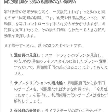
固定費削減から始める無理のない節約術
家計改善の効果が最も高く、一度設定すればずっと効果が続
くのが「固定費の削減」です。食費や日用品費といった「変
動費」を毎月コントロールするのは労力がかかりますが、固
定費は見直すだけで、その後の何年にもわたって大きな節約
効果を発揮します。
まず着手すべきは、以下の3つのポイントです。
通信費の見直し：
スマートフォンのプランを見直し、
格安SIMや現在のライフスタイルに適したプランへ変更
するだけで、月額数千円の差が出ることは珍しくありま
せん。
サブスクリプションの断捨離：
月額数百円から数千円
のサービスも、複数重なれば大きな出費です。「今月使
ったか？」を基準に、利用頻度の低いサービスは迷わず
解約しましょう。
保険料の最適化：
ライフステージの変化に合わせて、