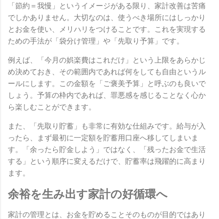
「節約＝我慢」というイメージがある限り、家計改善は苦痛
でしかありません。大切なのは、使うべき場所にはしっかり
とお金を使い、メリハリをつけることです。これを実現する
ための手法が「袋分け管理」や「先取り予算」です。
例えば、「今月の娯楽費はこれだけ」という上限をあらかじ
め決めておき、その範囲内であれば何をしても自由というル
ールにします。この金額を「ご褒美予算」と呼ぶのも良いで
しょう。予算の枠内であれば、罪悪感を感じることなく心か
ら楽しむことができます。
また、「先取り貯蓄」も非常に有効な仕組みです。給与が入
ったら、まず最初に一定額を貯蓄用口座へ移してしまいま
す。「余ったら貯金しよう」ではなく、「残ったお金で生活
する」という順序に変えるだけで、貯蓄率は飛躍的に高まり
ます。
余裕を生み出す家計の好循環へ
家計の管理とは、お金を貯めることそのものが目的ではあり