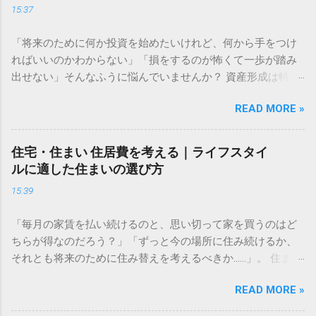
15:37
「将来のために何か投資を始めたいけれど、何から手をつけ
ればいいのかわからない」「損をするのが怖くて一歩が踏み
出せない」そんなふうに悩んでいませんか？ 資産形成は特別
な才能や大金が必要なものではありません。大切なのは、仕
READ MORE »
組みを正しく理解し、自分に合ったペースで長く続けること
です。この記事では、資産形成をこれから始める方に向け
た、失敗しないための基礎知識と、無理なく続けるための考
住宅・住まい 住居費を考える｜ライフスタイ
え方をわかりやすく解説します。 資産運用はなぜ必要なのか
ルに適した住まいの選び方
多くの人が「預金だけで十分ではないの？」と考えがちです
15:39
が、現代において資産運用は、豊かな生活を送るための「守
りの手段」になりつつあります。 長期的な視点で考える資金
「毎月の家賃を払い続けるのと、思い切って家を買うのはど
計画 資産形成の目的は、単に「お金を増やすこと」だけでは
ちらが得なのだろう？」「ずっと今の場所に住み続けるか、
ありません。真の目的は、ライフイベント（結婚、住宅購
それとも将来のために住み替えを考えるべきか……」。 住まい
入、教育、老後など）に必要な資金を確保し、人生の選択肢
選びは、私たちの人生において最も大きな支出の一つです。
を広げることにあります。 物価が上昇すれば、相対的にお金
READ MORE »
毎月の固定費として家計に大きく影響するからこそ、慎重に
の価値は目減りします。預金だけで資産を管理していると、
判断したいものですよね。しかし、周囲の意見や世間の常識
インフレリスクによって将来の購買力が低下してしまう可能