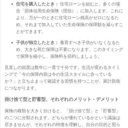
住宅を購入したとき：
住宅ローンを組むと、多くの場
合「団体信用生命保険（団信）」に加入します。これに
より、万が一のときに住宅ローン残高がゼロになるた
め、それまで加入していた生命保険の保障額を減らすこ
とができます。
子供が独立したとき：
養育すべき子供がいなくなるた
め、大きな死亡保障は不要になります。このタイミング
で保障を縮小し、保険料を節約しましょう。
見直しの頻度は数年に一度で十分です。生活が変わるタイミ
ングで「今の保障内容は今の生活スタイルに合っている
か？」と立ち止まって確認する習慣を持つことが、家計防衛
につながります。
掛け捨て型と貯蓄型、それぞれのメリット・デメリット
保険の種類を大きく分けると、「掛け捨て型」と「貯蓄型」
の二つに分類されます。どちらが優れているかという議論は
尽きませんが、それぞれの特徴を理解し、自分の目的と照ら