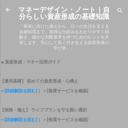
スキップしてメイン コンテンツに移動
マネーデザイン・ノート｜自
分らしい資産形成の基礎知識
「将来に向けた備えから、日々の生活を支える
金融知識まで。複雑な仕組みをわかりやすく紐
解き、確かな判断基準を持つためのヒントを共
有します。安心して長く付き合える資産形成の
学び舎。」
■ 資産形成・マネー活用ガイド
【運用基礎】 初めての資産形成・心構え
＞[詳細解説を読む]
｜ ＞[推奨サービスを確認]
【保険・備え】 ライフプランを守る賢い選択
＞[詳細解説を読む]
｜ ＞[推奨サービスを確認]