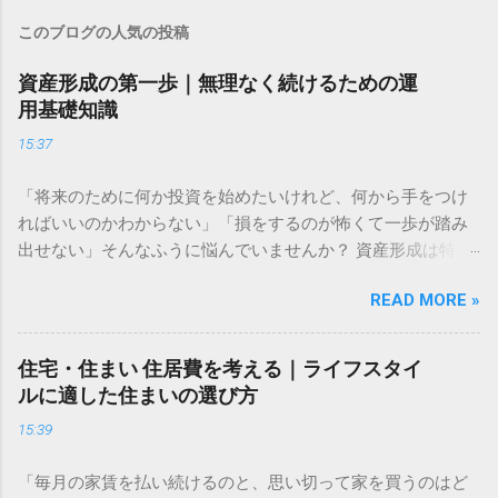
このブログの人気の投稿
資産形成の第一歩｜無理なく続けるための運
用基礎知識
15:37
「将来のために何か投資を始めたいけれど、何から手をつけ
ればいいのかわからない」「損をするのが怖くて一歩が踏み
出せない」そんなふうに悩んでいませんか？ 資産形成は特別
な才能や大金が必要なものではありません。大切なのは、仕
READ MORE »
組みを正しく理解し、自分に合ったペースで長く続けること
です。この記事では、資産形成をこれから始める方に向け
た、失敗しないための基礎知識と、無理なく続けるための考
住宅・住まい 住居費を考える｜ライフスタイ
え方をわかりやすく解説します。 資産運用はなぜ必要なのか
ルに適した住まいの選び方
多くの人が「預金だけで十分ではないの？」と考えがちです
15:39
が、現代において資産運用は、豊かな生活を送るための「守
りの手段」になりつつあります。 長期的な視点で考える資金
「毎月の家賃を払い続けるのと、思い切って家を買うのはど
計画 資産形成の目的は、単に「お金を増やすこと」だけでは