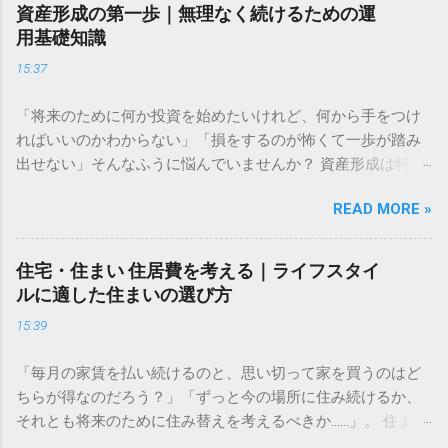
資産形成の第一歩｜無理なく続けるための運
用基礎知識
15:37
「将来のために何か投資を始めたいけれど、何から手をつけ
ればいいのかわからない」「損をするのが怖くて一歩が踏み
出せない」そんなふうに悩んでいませんか？ 資産形成は特別
な才能や大金が必要なものではありません。大切なのは、仕
READ MORE »
組みを正しく理解し、自分に合ったペースで長く続けること
です。この記事では、資産形成をこれから始める方に向け
た、失敗しないための基礎知識と、無理なく続けるための考
住宅・住まい 住居費を考える｜ライフスタイ
え方をわかりやすく解説します。 資産運用はなぜ必要なのか
ルに適した住まいの選び方
多くの人が「預金だけで十分ではないの？」と考えがちです
15:39
が、現代において資産運用は、豊かな生活を送るための「守
りの手段」になりつつあります。 長期的な視点で考える資金
「毎月の家賃を払い続けるのと、思い切って家を買うのはど
計画 資産形成の目的は、単に「お金を増やすこと」だけでは
ちらが得なのだろう？」「ずっと今の場所に住み続けるか、
ありません。真の目的は、ライフイベント（結婚、住宅購
それとも将来のために住み替えを考えるべきか……」。 住まい
入、教育、老後など）に必要な資金を確保し、人生の選択肢
選びは、私たちの人生において最も大きな支出の一つです。