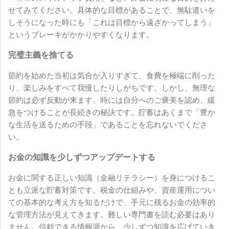
せてみてください。具体的な目標があることで、無駄遣いを
しそうになった時にも「これは目標から遠ざかってしまう」
というブレーキがかかりやすくなります。
完璧主義を捨てる
節約を始めた当初は気合が入りすぎて、食費を極端に削った
り、楽しみをすべて我慢したりしがちです。しかし、無理な
節約は必ず反動が来ます。時には自分へのご褒美を認め、緩
急をつけることが長続きの秘訣です。貯蓄はあくまで「豊か
な生活を送るための手段」であることを忘れないでくださ
い。
お金の知識を少しずつアップデートする
お金に関する正しい知識（金融リテラシー）を身につけるこ
とも立派な貯蓄対策です。税金の仕組みや、資産運用につい
ての基本的な考え方を知るだけで、手元に残るお金の効率的
な管理方法が見えてきます。難しい専門書を読む必要はあり
ません。信頼できる情報源から、少しずつ知識を広げていき