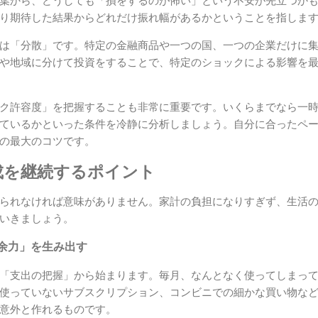
葉から、どうしても「損をするのが怖い」という不安が先立つか
り期待した結果からどれだけ振れ幅があるかということを指しま
は「分散」です。特定の金融商品や一つの国、一つの企業だけに
や地域に分けて投資をすることで、特定のショックによる影響を
ク許容度」を把握することも非常に重要です。いくらまでなら一
ているかといった条件を冷静に分析しましょう。自分に合ったペ
の最大のコツです。
成を継続するポイント
られなければ意味がありません。家計の負担になりすぎず、生活
いきましょう。
余力」を生み出す
「支出の把握」から始まります。毎月、なんとなく使ってしまっ
使っていないサブスクリプション、コンビニでの細かな買い物な
意外と作れるものです。