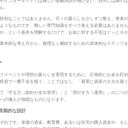
やインターネットでは難しい金融用語が飛び交い、自分には縁の
ん。
特別なことではありません。日々の暮らしを少しずつ整え、将来
ようなものです。難しい専門知識をすべて覚える必要はありませ
か」という基本を理解するだけで、お金に対する不安はぐっと小
基本的な考え方から、無理なく継続するための具体的なステップ
か
フイベントや理想の暮らしを実現するために、計画的にお金を貯
投資で一攫千金を狙う」ことではなく、「着実に資産の土台を築
て「守る力（節約や支出管理）」と「増やす力（運用）」の二つ
への備えが強固なものになります。
長期的な設計
ぞれです。老後の資金、教育費、あるいは住宅の購入資金や、も