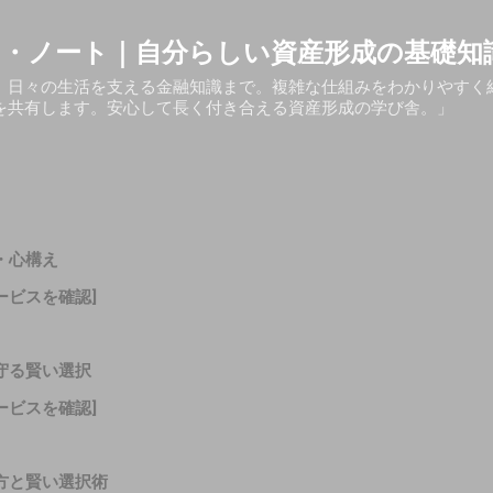
スキップしてメイン コンテンツに移動
・ノート｜自分らしい資産形成の基礎知
、日々の生活を支える金融知識まで。複雑な仕組みをわかりやすく
を共有します。安心して長く付き合える資産形成の学び舎。」
・心構え
ービスを確認]
守る賢い選択
ービスを確認]
方と賢い選択術