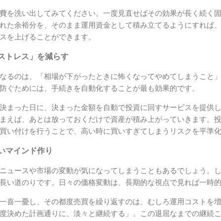
費を洗い出してみてください。一度見直せばその効果が長く続く
れた余裕分を、そのまま運用資金として積み立てるようにすれば
スを上げることができます。
ストレス」を減らす
なるのは、「相場が下がったときに怖くなってやめてしまうこと
防ぐためには、手続きを自動化することが最も効果的です。
決まった日に、決まった金額を自動で投資に回すサービスを提供
まえば、あとは放っておくだけで資産が積み上がっていきます。
買い付けを行うことで、高い時に買いすぎてしまうリスクを平準
いマインド作り
ニュースや市場の変動が気になってしまうこともあるでしょう。
長い道のりです。日々の価格変動は、長期的な視点で見れば一時
一喜一憂し、その都度売買を繰り返すのは、むしろ運用コストを
度決めた計画通りに、淡々と継続する」。この退屈なまでの継続