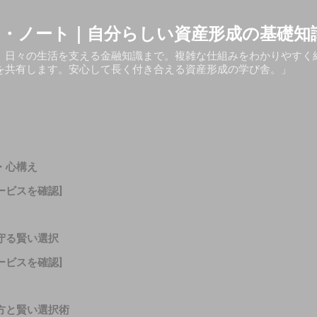
スキップしてメイン コンテンツに移動
・ノート｜自分らしい資産形成の基礎知
、日々の生活を支える金融知識まで。複雑な仕組みをわかりやすく
を共有します。安心して長く付き合える資産形成の学び舎。」
・心構え
ービスを確認]
守る賢い選択
ービスを確認]
方と賢い選択術