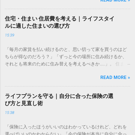
組みを正しく理解し、自分に合ったペースで長く続けること
です。この記事では、資産形成をこれから始める方に向け
た、失敗しないための基礎知識と、無理なく続けるための考
住宅・住まい 住居費を考える｜ライフスタイ
え方をわかりやすく解説します。 資産運用はなぜ必要なのか
ルに適した住まいの選び方
多くの人が「預金だけで十分ではないの？」と考えがちです
15:39
が、現代において資産運用は、豊かな生活を送るための「守
りの手段」になりつつあります。 長期的な視点で考える資金
「毎月の家賃を払い続けるのと、思い切って家を買うのはど
計画 資産形成の目的は、単に「お金を増やすこと」だけでは
ちらが得なのだろう？」「ずっと今の場所に住み続けるか、
ありません。真の目的は、ライフイベント（結婚、住宅購
それとも将来のために住み替えを考えるべきか……」。 住まい
入、教育、老後など）に必要な資金を確保し、人生の選択肢
選びは、私たちの人生において最も大きな支出の一つです。
を広げることにあります。 物価が上昇すれば、相対的にお金
READ MORE »
毎月の固定費として家計に大きく影響するからこそ、慎重に
の価値は目減りします。預金だけで資産を管理していると、
判断したいものですよね。しかし、周囲の意見や世間の常識
インフレリスクによって将来の購買力が低下してしまう可能
に振り回されてしまうと、自分にとって最適な選択を見失っ
性があるのです。まずは「何のために、いつまでに、いくら
ライフプランを守る｜自分に合った保険の選
てしまうこともあります。 大切なのは、損得勘定だけで決め
必要なのか」を明確にすることから始めましょう。具体的な
び方と見直し術
るのではなく、あなたの価値観や家族の将来設計、そして今
目標金額を設定することで、逆算して毎月積み立てるべき金
15:38
のライフスタイルに最もフィットする住まいを見つけること
額が見えてきます。 複利の力を理解して時間を味方につける
です。この記事では、納得のいく住まい選びをするために必
方法 投資の最大の武器は「時間」です。ここで鍵となるのが
「保険に入ったほうがいいのはわかっているけれど、どれを
要な「生涯コスト」の考え方や、物件探しの際に必ずチェッ
「複利」の仕組みです。複利とは、運用で得た利益を再び投
選べばいいのかわからない」「今の保険が本当に自分に合っ