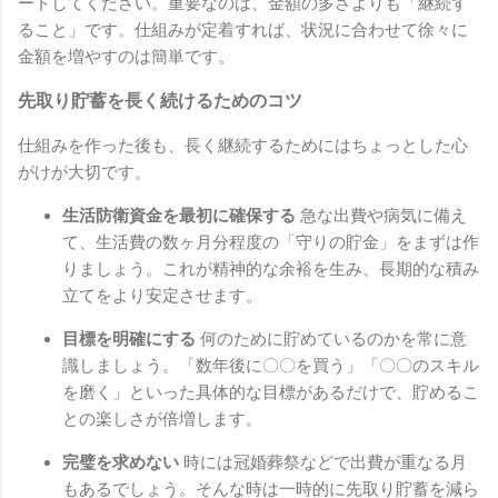
ートしてください。重要なのは、金額の多さよりも「継続す
ること」です。仕組みが定着すれば、状況に合わせて徐々に
金額を増やすのは簡単です。
先取り貯蓄を長く続けるためのコツ
仕組みを作った後も、長く継続するためにはちょっとした心
がけが大切です。
生活防衛資金を最初に確保する
急な出費や病気に備え
て、生活費の数ヶ月分程度の「守りの貯金」をまずは作
りましょう。これが精神的な余裕を生み、長期的な積み
立てをより安定させます。
目標を明確にする
何のために貯めているのかを常に意
識しましょう。「数年後に〇〇を買う」「〇〇のスキル
を磨く」といった具体的な目標があるだけで、貯めるこ
との楽しさが倍増します。
完璧を求めない
時には冠婚葬祭などで出費が重なる月
もあるでしょう。そんな時は一時的に先取り貯蓄を減ら