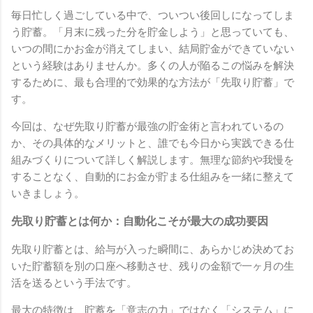
毎日忙しく過ごしている中で、ついつい後回しになってしま
う貯蓄。「月末に残った分を貯金しよう」と思っていても、
いつの間にかお金が消えてしまい、結局貯金ができていない
という経験はありませんか。多くの人が陥るこの悩みを解決
するために、最も合理的で効果的な方法が「先取り貯蓄」で
す。
今回は、なぜ先取り貯蓄が最強の貯金術と言われているの
か、その具体的なメリットと、誰でも今日から実践できる仕
組みづくりについて詳しく解説します。無理な節約や我慢を
することなく、自動的にお金が貯まる仕組みを一緒に整えて
いきましょう。
先取り貯蓄とは何か：自動化こそが最大の成功要因
先取り貯蓄とは、給与が入った瞬間に、あらかじめ決めてお
いた貯蓄額を別の口座へ移動させ、残りの金額で一ヶ月の生
活を送るという手法です。
最大の特徴は、貯蓄を「意志の力」ではなく「システム」に