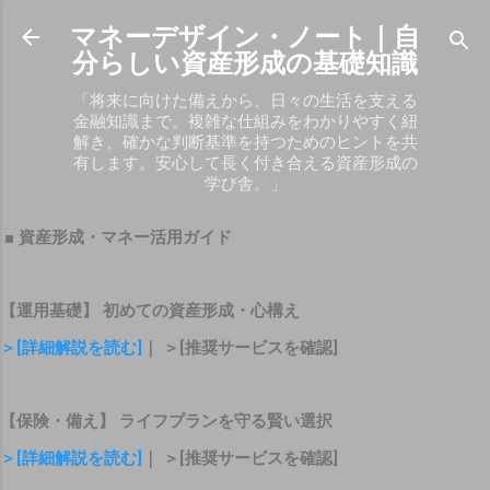
スキップしてメイン コンテンツに移動
マネーデザイン・ノート｜自
分らしい資産形成の基礎知識
「将来に向けた備えから、日々の生活を支える
金融知識まで。複雑な仕組みをわかりやすく紐
解き、確かな判断基準を持つためのヒントを共
有します。安心して長く付き合える資産形成の
学び舎。」
■ 資産形成・マネー活用ガイド
【運用基礎】 初めての資産形成・心構え
＞[詳細解説を読む]
｜ ＞[推奨サービスを確認]
【保険・備え】 ライフプランを守る賢い選択
＞[詳細解説を読む]
｜ ＞[推奨サービスを確認]