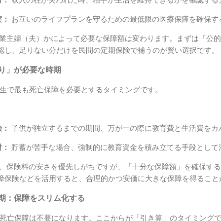
討：
収入の柱が失われた時、相手が生活を維持できるかを確認する
実：
お互いのライフプランを守るための最低限の医療保障を確保す
業主婦（夫）かによって必要な保障額は変わります。まずは「公的
認し、足りない分だけを民間の定期保険で補うのが賢い選択です。
守り」が必要な時期
生で最も死亡保障を必要とするタイミングです。
険：
子供が独立するまでの期間、万が一の際に教育費と生活費をカ
討：
貯蓄が苦手な場合、強制的に教育資金を積み立てる手段として
、保険料の安さを優先しがちですが、「十分な保障額」を確保する
障保険などを活用すると、合理的かつ安価に大きな保障を得ること
ア期：保障をスリム化する
死亡保障は不要になります。ここからが「引き算」のタイミング