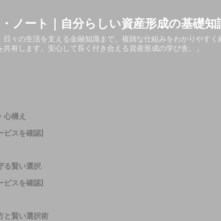
スキップしてメイン コンテンツに移動
・ノート｜自分らしい資産形成の基礎知
、日々の生活を支える金融知識まで。複雑な仕組みをわかりやすく
を共有します。安心して長く付き合える資産形成の学び舎。」
・心構え
ービスを確認]
守る賢い選択
ービスを確認]
方と賢い選択術