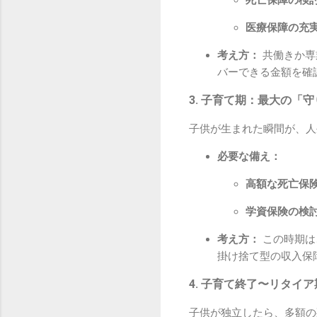
死亡保障の検
医療保障の充
考え方：
共働きか専
バーできる金額を確
3. 子育て期：最大の「
子供が生まれた瞬間が、人
必要な備え：
高額な死亡保
学資保険の検
考え方：
この時期は
掛け捨て型の収入保
4. 子育て終了〜リタイ
子供が独立したら、多額の