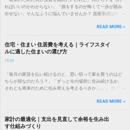
ればいいのかわからない」「損をするのが怖くて一歩が踏み
出せない」そんなふうに悩んでいませんか？ 資産形成は特別
な才能や大金が必要なものではありません。大切なのは、仕
READ MORE »
組みを正しく理解し、自分に合ったペースで長く続けること
です。この記事では、資産形成をこれから始める方に向け
た、失敗しないための基礎知識と、無理なく続けるための考
住宅・住まい 住居費を考える｜ライフスタイ
え方をわかりやすく解説します。 資産運用はなぜ必要なのか
ルに適した住まいの選び方
多くの人が「預金だけで十分ではないの？」と考えがちです
15:39
が、現代において資産運用は、豊かな生活を送るための「守
りの手段」になりつつあります。 長期的な視点で考える資金
「毎月の家賃を払い続けるのと、思い切って家を買うのはど
計画 資産形成の目的は、単に「お金を増やすこと」だけでは
ちらが得なのだろう？」「ずっと今の場所に住み続けるか、
ありません。真の目的は、ライフイベント（結婚、住宅購
それとも将来のために住み替えを考えるべきか……」。 住まい
入、教育、老後など）に必要な資金を確保し、人生の選択肢
選びは、私たちの人生において最も大きな支出の一つです。
を広げることにあります。 物価が上昇すれば、相対的にお金
READ MORE »
毎月の固定費として家計に大きく影響するからこそ、慎重に
の価値は目減りします。預金だけで資産を管理していると、
判断したいものですよね。しかし、周囲の意見や世間の常識
インフレリスクによって将来の購買力が低下してしまう可能
に振り回されてしまうと、自分にとって最適な選択を見失っ
性があるのです。まずは「何のために、いつまでに、いくら
家計の最適化｜支出を見直して余裕を生み出
てしまうこともあります。 大切なのは、損得勘定だけで決め
必要なのか」を明確にすることから始めましょう。具体的な
す仕組みづくり