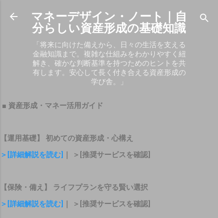
スキップしてメイン コンテンツに移動
マネーデザイン・ノート｜自
分らしい資産形成の基礎知識
「将来に向けた備えから、日々の生活を支える
金融知識まで。複雑な仕組みをわかりやすく紐
解き、確かな判断基準を持つためのヒントを共
有します。安心して長く付き合える資産形成の
学び舎。」
■ 資産形成・マネー活用ガイド
【運用基礎】 初めての資産形成・心構え
＞[詳細解説を読む]
｜ ＞[推奨サービスを確認]
【保険・備え】 ライフプランを守る賢い選択
＞[詳細解説を読む]
｜ ＞[推奨サービスを確認]