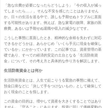
「急な出費が必要になったらどうしよう」「今の収入が減っ
てしまったら……」。そんな不安を感じたことはありません
か。日々の生活を送る中で、誰しも予期せぬトラブルに直面
する可能性があります。例えば、急な家電の故障、家族の医
療費、あるいは予期せぬ退職や収入の減少などです。
こうした事態に直面したとき、精神的な余裕を失わずに対応
できるかどうかは、あらかじめ「いくら手元に現金を確保し
ているか」にかかっています。この記事では、資産管理の基
礎であり、すべての経済的安定の土台となる「生活防衛資
金」について、その考え方と具体的な作り方を解説します。
生活防衛資金とは何か
生活防衛資金とは、人生で起こりうる緊急の事態に備えて、
預金口座などに「決して手をつけないもの」として確保して
おく現金のことを指します。
この資金の目的は、増やして資産を大きくすることではあり
ません。「守ること」にあります。投資に回して価格変動の