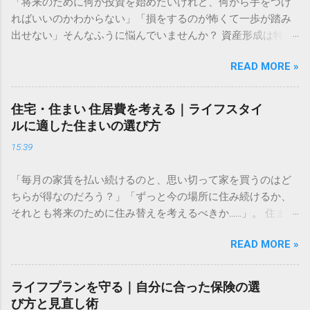
「将来のために何か投資を始めたいけれど、何から手をつけ
ればいいのかわからない」「損をするのが怖くて一歩が踏み
出せない」そんなふうに悩んでいませんか？ 資産形成は特別
な才能や大金が必要なものではありません。大切なのは、仕
READ MORE »
組みを正しく理解し、自分に合ったペースで長く続けること
です。この記事では、資産形成をこれから始める方に向け
た、失敗しないための基礎知識と、無理なく続けるための考
住宅・住まい 住居費を考える｜ライフスタイ
え方をわかりやすく解説します。 資産運用はなぜ必要なのか
ルに適した住まいの選び方
多くの人が「預金だけで十分ではないの？」と考えがちです
15:39
が、現代において資産運用は、豊かな生活を送るための「守
りの手段」になりつつあります。 長期的な視点で考える資金
「毎月の家賃を払い続けるのと、思い切って家を買うのはど
計画 資産形成の目的は、単に「お金を増やすこと」だけでは
ちらが得なのだろう？」「ずっと今の場所に住み続けるか、
ありません。真の目的は、ライフイベント（結婚、住宅購
それとも将来のために住み替えを考えるべきか……」。 住まい
入、教育、老後など）に必要な資金を確保し、人生の選択肢
選びは、私たちの人生において最も大きな支出の一つです。
を広げることにあります。 物価が上昇すれば、相対的にお金
READ MORE »
毎月の固定費として家計に大きく影響するからこそ、慎重に
の価値は目減りします。預金だけで資産を管理していると、
判断したいものですよね。しかし、周囲の意見や世間の常識
インフレリスクによって将来の購買力が低下してしまう可能
に振り回されてしまうと、自分にとって最適な選択を見失っ
性があるのです。まずは「何のために、いつまでに、いくら
ライフプランを守る｜自分に合った保険の選
てしまうこともあります。 大切なのは、損得勘定だけで決め
必要なのか」を明確にすることから始めましょう。具体的な
び方と見直し術