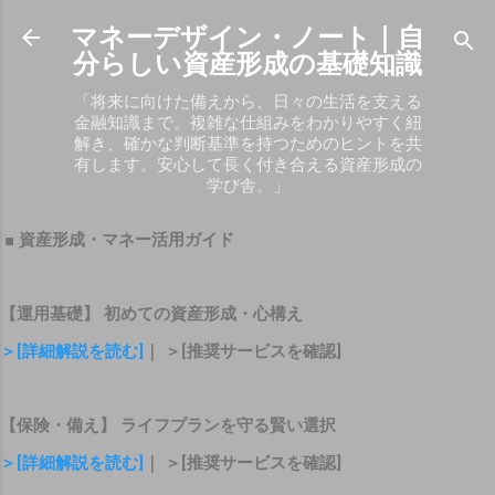
スキップしてメイン コンテンツに移動
マネーデザイン・ノート｜自
分らしい資産形成の基礎知識
「将来に向けた備えから、日々の生活を支える
金融知識まで。複雑な仕組みをわかりやすく紐
解き、確かな判断基準を持つためのヒントを共
有します。安心して長く付き合える資産形成の
学び舎。」
■ 資産形成・マネー活用ガイド
【運用基礎】 初めての資産形成・心構え
＞[詳細解説を読む]
｜ ＞[推奨サービスを確認]
【保険・備え】 ライフプランを守る賢い選択
＞[詳細解説を読む]
｜ ＞[推奨サービスを確認]