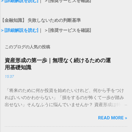
＞[詳細解説を読む]
｜ ＞[推奨サービスを確認]
【金融知識】 失敗しないための判断基準
＞[詳細解説を読む]
｜ ＞[推奨サービスを確認]
このブログの人気の投稿
資産形成の第一歩｜無理なく続けるための運
用基礎知識
15:37
「将来のために何か投資を始めたいけれど、何から手をつけ
ればいいのかわからない」「損をするのが怖くて一歩が踏み
出せない」そんなふうに悩んでいませんか？ 資産形成は特別
な才能や大金が必要なものではありません。大切なのは、仕
READ MORE »
組みを正しく理解し、自分に合ったペースで長く続けること
です。この記事では、資産形成をこれから始める方に向け