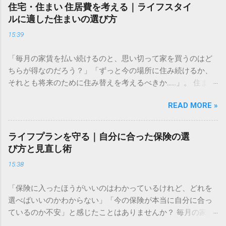
た、失敗しないための基礎知識と、無理なく続けるための考
住宅・住まい 住居費を考える｜ライフスタイ
え方をわかりやすく解説します。 資産運用はなぜ必要なのか
ルに適した住まいの選び方
多くの人が「預金だけで十分ではないの？」と考えがちです
15:39
が、現代において資産運用は、豊かな生活を送るための「守
りの手段」になりつつあります。 長期的な視点で考える資金
「毎月の家賃を払い続けるのと、思い切って家を買うのはど
計画 資産形成の目的は、単に「お金を増やすこと」だけでは
ちらが得なのだろう？」「ずっと今の場所に住み続けるか、
ありません。真の目的は、ライフイベント（結婚、住宅購
それとも将来のために住み替えを考えるべきか……」。 住まい
入、教育、老後など）に必要な資金を確保し、人生の選択肢
選びは、私たちの人生において最も大きな支出の一つです。
を広げることにあります。 物価が上昇すれば、相対的にお金
READ MORE »
毎月の固定費として家計に大きく影響するからこそ、慎重に
の価値は目減りします。預金だけで資産を管理していると、
判断したいものですよね。しかし、周囲の意見や世間の常識
インフレリスクによって将来の購買力が低下してしまう可能
に振り回されてしまうと、自分にとって最適な選択を見失っ
性があるのです。まずは「何のために、いつまでに、いくら
ライフプランを守る｜自分に合った保険の選
てしまうこともあります。 大切なのは、損得勘定だけで決め
必要なのか」を明確にすることから始めましょう。具体的な
び方と見直し術
るのではなく、あなたの価値観や家族の将来設計、そして今
目標金額を設定することで、逆算して毎月積み立てるべき金
15:38
のライフスタイルに最もフィットする住まいを見つけること
額が見えてきます。 複利の力を理解して時間を味方につける
です。この記事では、納得のいく住まい選びをするために必
方法 投資の最大の武器は「時間」です。ここで鍵となるのが
「保険に入ったほうがいいのはわかっているけれど、どれを
要な「生涯コスト」の考え方や、物件探しの際に必ずチェッ
「複利」の仕組みです。複利とは、運用で得た利益を再び投
選べばいいのかわからない」「今の保険が本当に自分に合っ
クすべきポイントをわかりやすく解説します。 賃貸と持ち
資に回すことで、利益がさらに利益を生む「雪だるま式」の
ているのか不安」と感じたことはありませんか？ 毎月の家計
家、どちらが自分に合っているか 住まいに関する議論で、も
仕組みを指します。 例えば、預金だけでコツコツ貯める「単
から支払う保険料は、長い目で見れば決して小さな額ではあ