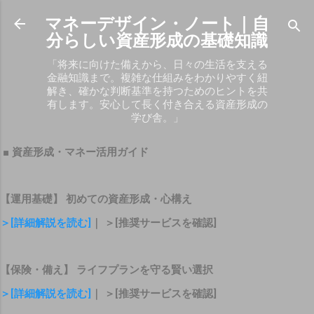
スキップしてメイン コンテンツに移動
マネーデザイン・ノート｜自
分らしい資産形成の基礎知識
「将来に向けた備えから、日々の生活を支える
金融知識まで。複雑な仕組みをわかりやすく紐
解き、確かな判断基準を持つためのヒントを共
有します。安心して長く付き合える資産形成の
学び舎。」
■ 資産形成・マネー活用ガイド
【運用基礎】 初めての資産形成・心構え
＞[詳細解説を読む]
｜ ＞[推奨サービスを確認]
【保険・備え】 ライフプランを守る賢い選択
＞[詳細解説を読む]
｜ ＞[推奨サービスを確認]