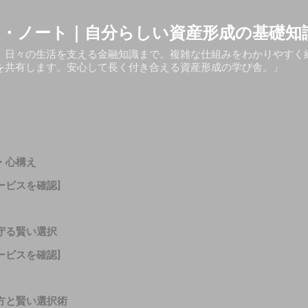
スキップしてメイン コンテンツに移動
・ノート｜自分らしい資産形成の基礎知
、日々の生活を支える金融知識まで。複雑な仕組みをわかりやすく
を共有します。安心して長く付き合える資産形成の学び舎。」
・心構え
ービスを確認]
守る賢い選択
ービスを確認]
方と賢い選択術