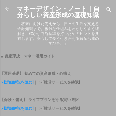
スキップしてメイン コンテンツに移動
マネーデザイン・ノート｜自
分らしい資産形成の基礎知識
「将来に向けた備えから、日々の生活を支える
金融知識まで。複雑な仕組みをわかりやすく紐
解き、確かな判断基準を持つためのヒントを共
有します。安心して長く付き合える資産形成の
学び舎。」
■ 資産形成・マネー活用ガイド
【運用基礎】 初めての資産形成・心構え
＞[詳細解説を読む]
｜ ＞[推奨サービスを確認]
【保険・備え】 ライフプランを守る賢い選択
＞[詳細解説を読む]
｜ ＞[推奨サービスを確認]