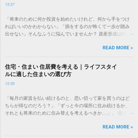
15:37
「将来のために何か投資を始めたいけれど、何から手をつけ
ればいいのかわからない」「損をするのが怖くて一歩が踏み
出せない」そんなふうに悩んでいませんか？ 資産形成は特別
な才能や大金が必要なものではありません。大切なのは、仕
READ MORE »
組みを正しく理解し、自分に合ったペースで長く続けること
です。この記事では、資産形成をこれから始める方に向け
た、失敗しないための基礎知識と、無理なく続けるための考
住宅・住まい 住居費を考える｜ライフスタイ
え方をわかりやすく解説します。 資産運用はなぜ必要なのか
ルに適した住まいの選び方
多くの人が「預金だけで十分ではないの？」と考えがちです
15:39
が、現代において資産運用は、豊かな生活を送るための「守
りの手段」になりつつあります。 長期的な視点で考える資金
「毎月の家賃を払い続けるのと、思い切って家を買うのはど
計画 資産形成の目的は、単に「お金を増やすこと」だけでは
ちらが得なのだろう？」「ずっと今の場所に住み続けるか、
ありません。真の目的は、ライフイベント（結婚、住宅購
それとも将来のために住み替えを考えるべきか……」。 住まい
入、教育、老後など）に必要な資金を確保し、人生の選択肢
選びは、私たちの人生において最も大きな支出の一つです。
を広げることにあります。 物価が上昇すれば、相対的にお金
READ MORE »
毎月の固定費として家計に大きく影響するからこそ、慎重に
の価値は目減りします。預金だけで資産を管理していると、
判断したいものですよね。しかし、周囲の意見や世間の常識
インフレリスクによって将来の購買力が低下してしまう可能