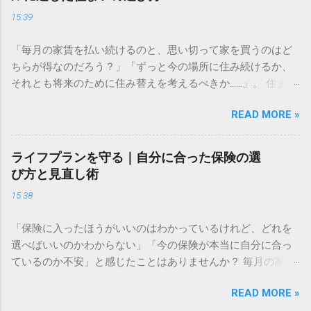
多くの人が「預金だけで十分ではないの？」と考えがちです
15:39
が、現代において資産運用は、豊かな生活を送るための「守
りの手段」になりつつあります。 長期的な視点で考える資金
「毎月の家賃を払い続けるのと、思い切って家を買うのはど
計画 資産形成の目的は、単に「お金を増やすこと」だけでは
ちらが得なのだろう？」「ずっと今の場所に住み続けるか、
ありません。真の目的は、ライフイベント（結婚、住宅購
それとも将来のために住み替えを考えるべきか……」。 住まい
入、教育、老後など）に必要な資金を確保し、人生の選択肢
選びは、私たちの人生において最も大きな支出の一つです。
を広げることにあります。 物価が上昇すれば、相対的にお金
READ MORE »
毎月の固定費として家計に大きく影響するからこそ、慎重に
の価値は目減りします。預金だけで資産を管理していると、
判断したいものですよね。しかし、周囲の意見や世間の常識
インフレリスクによって将来の購買力が低下してしまう可能
に振り回されてしまうと、自分にとって最適な選択を見失っ
性があるのです。まずは「何のために、いつまでに、いくら
ライフプランを守る｜自分に合った保険の選
てしまうこともあります。 大切なのは、損得勘定だけで決め
必要なのか」を明確にすることから始めましょう。具体的な
び方と見直し術
るのではなく、あなたの価値観や家族の将来設計、そして今
目標金額を設定することで、逆算して毎月積み立てるべき金
15:38
のライフスタイルに最もフィットする住まいを見つけること
額が見えてきます。 複利の力を理解して時間を味方につける
です。この記事では、納得のいく住まい選びをするために必
方法 投資の最大の武器は「時間」です。ここで鍵となるのが
「保険に入ったほうがいいのはわかっているけれど、どれを
要な「生涯コスト」の考え方や、物件探しの際に必ずチェッ
「複利」の仕組みです。複利とは、運用で得た利益を再び投
選べばいいのかわからない」「今の保険が本当に自分に合っ
クすべきポイントをわかりやすく解説します。 賃貸と持ち
資に回すことで、利益がさらに利益を生む「雪だるま式」の
ているのか不安」と感じたことはありませんか？ 毎月の家計
家、どちらが自分に合っているか 住まいに関する議論で、も
仕組みを指します。 例えば、預金だけでコツコツ貯める「単
から支払う保険料は、長い目で見れば決して小さな額ではあ
っとも多いのが「賃貸か、持ち家か」という選択です。結論
利」の場合、資産は直線的にしか増えません。しかし、複利
READ MORE »
りません。しかし、だからといって保険をかけない選択をす
から言えば、どちらが絶対的に正しいという答えはありませ
を活用すれば、運用期間が長ければ長いほど資産増加のスピ