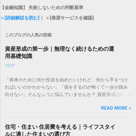
【金融知識】 失敗しないための判断基準
＞[詳細解説を読む]
｜ ＞[推奨サービスを確認]
このブログの人気の投稿
資産形成の第一歩｜無理なく続けるための運
用基礎知識
15:37
「将来のために何か投資を始めたいけれど、何から手をつけ
ればいいのかわからない」「損をするのが怖くて一歩が踏み
出せない」そんなふうに悩んでいませんか？ 資産形成は特別
な才能や大金が必要なものではありません。大切なのは、仕
READ MORE »
組みを正しく理解し、自分に合ったペースで長く続けること
です。この記事では、資産形成をこれから始める方に向け
た、失敗しないための基礎知識と、無理なく続けるための考
住宅・住まい 住居費を考える｜ライフスタイ
え方をわかりやすく解説します。 資産運用はなぜ必要なのか
ルに適した住まいの選び方