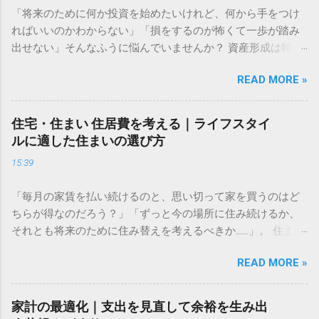
「将来のために何か投資を始めたいけれど、何から手をつけ
ればいいのかわからない」「損をするのが怖くて一歩が踏み
出せない」そんなふうに悩んでいませんか？ 資産形成は特別
な才能や大金が必要なものではありません。大切なのは、仕
READ MORE »
組みを正しく理解し、自分に合ったペースで長く続けること
です。この記事では、資産形成をこれから始める方に向け
た、失敗しないための基礎知識と、無理なく続けるための考
住宅・住まい 住居費を考える｜ライフスタイ
え方をわかりやすく解説します。 資産運用はなぜ必要なのか
ルに適した住まいの選び方
多くの人が「預金だけで十分ではないの？」と考えがちです
15:39
が、現代において資産運用は、豊かな生活を送るための「守
りの手段」になりつつあります。 長期的な視点で考える資金
「毎月の家賃を払い続けるのと、思い切って家を買うのはど
計画 資産形成の目的は、単に「お金を増やすこと」だけでは
ちらが得なのだろう？」「ずっと今の場所に住み続けるか、
ありません。真の目的は、ライフイベント（結婚、住宅購
それとも将来のために住み替えを考えるべきか……」。 住まい
入、教育、老後など）に必要な資金を確保し、人生の選択肢
選びは、私たちの人生において最も大きな支出の一つです。
を広げることにあります。 物価が上昇すれば、相対的にお金
READ MORE »
毎月の固定費として家計に大きく影響するからこそ、慎重に
の価値は目減りします。預金だけで資産を管理していると、
判断したいものですよね。しかし、周囲の意見や世間の常識
インフレリスクによって将来の購買力が低下してしまう可能
に振り回されてしまうと、自分にとって最適な選択を見失っ
性があるのです。まずは「何のために、いつまでに、いくら
家計の最適化｜支出を見直して余裕を生み出
てしまうこともあります。 大切なのは、損得勘定だけで決め