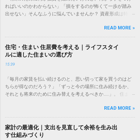
ればいいのかわからない」「損をするのが怖くて一歩が踏み
出せない」そんなふうに悩んでいませんか？ 資産形成は特別
な才能や大金が必要なものではありません。大切なのは、仕
READ MORE »
組みを正しく理解し、自分に合ったペースで長く続けること
です。この記事では、資産形成をこれから始める方に向け
た、失敗しないための基礎知識と、無理なく続けるための考
住宅・住まい 住居費を考える｜ライフスタイ
え方をわかりやすく解説します。 資産運用はなぜ必要なのか
ルに適した住まいの選び方
多くの人が「預金だけで十分ではないの？」と考えがちです
15:39
が、現代において資産運用は、豊かな生活を送るための「守
りの手段」になりつつあります。 長期的な視点で考える資金
「毎月の家賃を払い続けるのと、思い切って家を買うのはど
計画 資産形成の目的は、単に「お金を増やすこと」だけでは
ちらが得なのだろう？」「ずっと今の場所に住み続けるか、
ありません。真の目的は、ライフイベント（結婚、住宅購
それとも将来のために住み替えを考えるべきか……」。 住まい
入、教育、老後など）に必要な資金を確保し、人生の選択肢
選びは、私たちの人生において最も大きな支出の一つです。
を広げることにあります。 物価が上昇すれば、相対的にお金
READ MORE »
毎月の固定費として家計に大きく影響するからこそ、慎重に
の価値は目減りします。預金だけで資産を管理していると、
判断したいものですよね。しかし、周囲の意見や世間の常識
インフレリスクによって将来の購買力が低下してしまう可能
に振り回されてしまうと、自分にとって最適な選択を見失っ
性があるのです。まずは「何のために、いつまでに、いくら
家計の最適化｜支出を見直して余裕を生み出
てしまうこともあります。 大切なのは、損得勘定だけで決め
必要なのか」を明確にすることから始めましょう。具体的な
す仕組みづくり
るのではなく、あなたの価値観や家族の将来設計、そして今