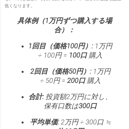
低くなります。
具体例（1万円ずつ購入する場
合）：
1回目（価格100円）:
1万円
÷ 100円 =
100口
購入
2回目（価格50円）:
1万円
÷ 50円 =
200口
購入
合計:
投資額2万円に対し、
保有口数は
300口
平均単価:
2万円 ÷ 300口 ≒