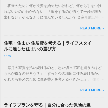
「将来のために何か投資を始めたいけれど、何から手をつけ
ればいいのかわからない」「損をするのが怖くて一歩が踏み
出せない」そんなふうに悩んでいませんか？ 資産形成は特別
な才能や大金が必要なものではありません。大切なのは、仕
READ MORE »
組みを正しく理解し、自分に合ったペースで長く続けること
です。この記事では、資産形成をこれから始める方に向け
た、失敗しないための基礎知識と、無理なく続けるための考
住宅・住まい 住居費を考える｜ライフスタイ
え方をわかりやすく解説します。 資産運用はなぜ必要なのか
ルに適した住まいの選び方
多くの人が「預金だけで十分ではないの？」と考えがちです
15:39
が、現代において資産運用は、豊かな生活を送るための「守
りの手段」になりつつあります。 長期的な視点で考える資金
「毎月の家賃を払い続けるのと、思い切って家を買うのはど
計画 資産形成の目的は、単に「お金を増やすこと」だけでは
ちらが得なのだろう？」「ずっと今の場所に住み続けるか、
ありません。真の目的は、ライフイベント（結婚、住宅購
それとも将来のために住み替えを考えるべきか……」。 住まい
入、教育、老後など）に必要な資金を確保し、人生の選択肢
選びは、私たちの人生において最も大きな支出の一つです。
を広げることにあります。 物価が上昇すれば、相対的にお金
READ MORE »
毎月の固定費として家計に大きく影響するからこそ、慎重に
の価値は目減りします。預金だけで資産を管理していると、
判断したいものですよね。しかし、周囲の意見や世間の常識
インフレリスクによって将来の購買力が低下してしまう可能
に振り回されてしまうと、自分にとって最適な選択を見失っ
性があるのです。まずは「何のために、いつまでに、いくら
ライフプランを守る｜自分に合った保険の選