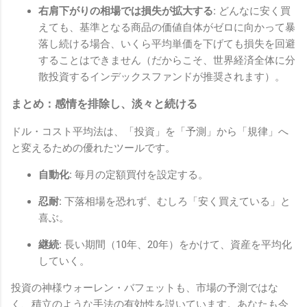
右肩下がりの相場では損失が拡大する:
どんなに安く買
えても、基準となる商品の価値自体がゼロに向かって暴
落し続ける場合、いくら平均単価を下げても損失を回避
することはできません（だからこそ、世界経済全体に分
散投資するインデックスファンドが推奨されます）。
まとめ：感情を排除し、淡々と続ける
ドル・コスト平均法は、「投資」を「予測」から「規律」へ
と変えるための優れたツールです。
自動化:
毎月の定額買付を設定する。
忍耐:
下落相場を恐れず、むしろ「安く買えている」と
喜ぶ。
継続:
長い期間（10年、20年）をかけて、資産を平均化
していく。
投資の神様ウォーレン・バフェットも、市場の予測ではな
く、積立のような手法の有効性を説いています。あなたも今