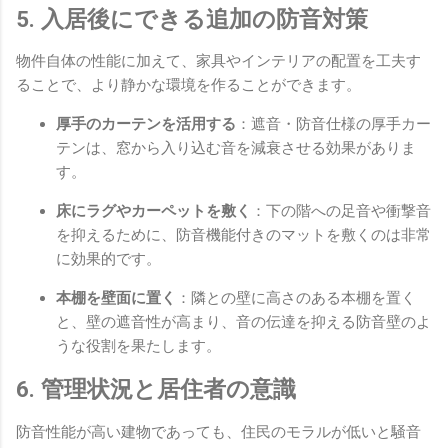
5. 入居後にできる追加の防音対策
物件自体の性能に加えて、家具やインテリアの配置を工夫す
ることで、より静かな環境を作ることができます。
厚手のカーテンを活用する
：遮音・防音仕様の厚手カー
テンは、窓から入り込む音を減衰させる効果がありま
す。
床にラグやカーペットを敷く
：下の階への足音や衝撃音
を抑えるために、防音機能付きのマットを敷くのは非常
に効果的です。
本棚を壁面に置く
：隣との壁に高さのある本棚を置く
と、壁の遮音性が高まり、音の伝達を抑える防音壁のよ
うな役割を果たします。
6. 管理状況と居住者の意識
防音性能が高い建物であっても、住民のモラルが低いと騒音