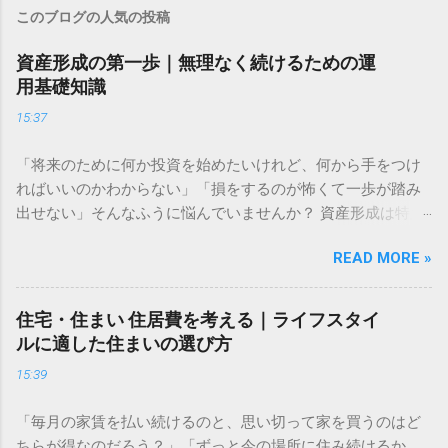
このブログの人気の投稿
資産形成の第一歩｜無理なく続けるための運
用基礎知識
15:37
「将来のために何か投資を始めたいけれど、何から手をつけ
ればいいのかわからない」「損をするのが怖くて一歩が踏み
出せない」そんなふうに悩んでいませんか？ 資産形成は特別
な才能や大金が必要なものではありません。大切なのは、仕
READ MORE »
組みを正しく理解し、自分に合ったペースで長く続けること
です。この記事では、資産形成をこれから始める方に向け
た、失敗しないための基礎知識と、無理なく続けるための考
住宅・住まい 住居費を考える｜ライフスタイ
え方をわかりやすく解説します。 資産運用はなぜ必要なのか
ルに適した住まいの選び方
多くの人が「預金だけで十分ではないの？」と考えがちです
15:39
が、現代において資産運用は、豊かな生活を送るための「守
りの手段」になりつつあります。 長期的な視点で考える資金
「毎月の家賃を払い続けるのと、思い切って家を買うのはど
計画 資産形成の目的は、単に「お金を増やすこと」だけでは
ちらが得なのだろう？」「ずっと今の場所に住み続けるか、