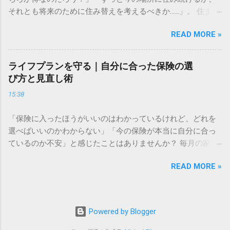
ありません。真の目的は、ライフイベント（結婚、住宅購
それとも将来のために住み替えを考えるべきか……」。 住まい
入、教育、老後など）に必要な資金を確保し、人生の選択肢
選びは、私たちの人生において最も大きな支出の一つです。
を広げることにあります。 物価が上昇すれば、相対的にお金
READ MORE »
毎月の固定費として家計に大きく影響するからこそ、慎重に
の価値は目減りします。預金だけで資産を管理していると、
判断したいものですよね。しかし、周囲の意見や世間の常識
インフレリスクによって将来の購買力が低下してしまう可能
に振り回されてしまうと、自分にとって最適な選択を見失っ
性があるのです。まずは「何のために、いつまでに、いくら
ライフプランを守る｜自分に合った保険の選
てしまうこともあります。 大切なのは、損得勘定だけで決め
必要なのか」を明確にすることから始めましょう。具体的な
び方と見直し術
るのではなく、あなたの価値観や家族の将来設計、そして今
目標金額を設定することで、逆算して毎月積み立てるべき金
15:38
のライフスタイルに最もフィットする住まいを見つけること
額が見えてきます。 複利の力を理解して時間を味方につける
です。この記事では、納得のいく住まい選びをするために必
方法 投資の最大の武器は「時間」です。ここで鍵となるのが
「保険に入ったほうがいいのはわかっているけれど、どれを
要な「生涯コスト」の考え方や、物件探しの際に必ずチェッ
「複利」の仕組みです。複利とは、運用で得た利益を再び投
選べばいいのかわからない」「今の保険が本当に自分に合っ
クすべきポイントをわかりやすく解説します。 賃貸と持ち
資に回すことで、利益がさらに利益を生む「雪だるま式」の
ているのか不安」と感じたことはありませんか？ 毎月の家計
家、どちらが自分に合っているか 住まいに関する議論で、も
仕組みを指します。 例えば、預金だけでコツコツ貯める「単
から支払う保険料は、長い目で見れば決して小さな額ではあ
っとも多いのが「賃貸か、持ち家か」という選択です。結論
利」の場合、資産は直線的にしか増えません。しかし、複利
READ MORE »
りません。しかし、だからといって保険をかけない選択をす
から言えば、どちらが絶対的に正しいという答えはありませ
を活用すれば、運用期間が長ければ長いほど資産増加のスピ
るのは、万が一のときに大切なライフプランを大きく崩すリ
ん。それぞれのライフスタイルや価値観、そして経済状況に
ードは加速します。少額であっても、早い段階から運用を開
スクを伴います。 保険選びの正解は、人それぞれ異なりま
よって「正解」は変わるからです。 賃貸住宅の最大のメリッ
始することが、資産を大きく育てるための最も確実な近道で
す。大切なのは「なんとなく」で加入するのではなく、自分
トは「身軽さ」にあります。転勤や家族構成の変化、あるい
Powered by Blogger
す。運用期間が長ければ、途中で多少の相場変動があって
の生活や家族を守るために必要な保障を理解し、主体的に選
は近隣環境の変化に合わせて、柔軟に住み替えることが可能
も、時間的な分散効果で安定したリターンを目指しやすくな
択することです。この記事では、あなたのライフプランをし