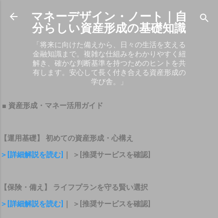
スキップしてメイン コンテンツに移動
マネーデザイン・ノート｜自
分らしい資産形成の基礎知識
「将来に向けた備えから、日々の生活を支える
金融知識まで。複雑な仕組みをわかりやすく紐
解き、確かな判断基準を持つためのヒントを共
有します。安心して長く付き合える資産形成の
学び舎。」
■ 資産形成・マネー活用ガイド
【運用基礎】 初めての資産形成・心構え
＞[詳細解説を読む]
｜ ＞[推奨サービスを確認]
【保険・備え】 ライフプランを守る賢い選択
＞[詳細解説を読む]
｜ ＞[推奨サービスを確認]