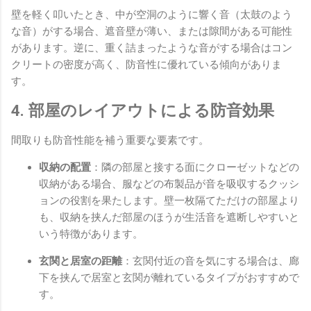
壁を軽く叩いたとき、中が空洞のように響く音（太鼓のよう
な音）がする場合、遮音壁が薄い、または隙間がある可能性
があります。逆に、重く詰まったような音がする場合はコン
クリートの密度が高く、防音性に優れている傾向がありま
す。
4. 部屋のレイアウトによる防音効果
間取りも防音性能を補う重要な要素です。
収納の配置
：隣の部屋と接する面にクローゼットなどの
収納がある場合、服などの布製品が音を吸収するクッシ
ョンの役割を果たします。壁一枚隔てただけの部屋より
も、収納を挟んだ部屋のほうが生活音を遮断しやすいと
いう特徴があります。
玄関と居室の距離
：玄関付近の音を気にする場合は、廊
下を挟んで居室と玄関が離れているタイプがおすすめで
す。